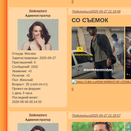
0
Selenators
Поделиться
2025-09-27 21:18:49
Администратор
СО СЪЕМОК
Откуда:
Москва
Зарегистрирован
: 2025-09-27
Приглашений:
0
Сообщений:
1502
Уважение:
+0
Позитив:
+0
Пол:
Женский
Возраст:
35
[1990-09-07]
Провел на форуме:
0
1 день 3 часа
Последний визит:
2026-08-06 00:14:33
Selenators
Поделиться
2025-09-27 21:18:57
Администратор