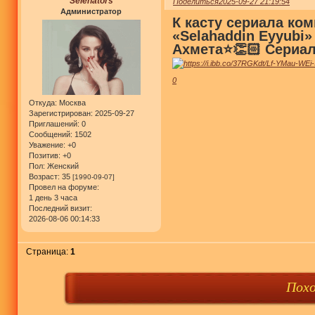
Selenators
Поделиться
2025-09-27 21:19:54
Администратор
К касту сериала ко
«Selahaddin Eyyubi
Ахмета⭐👏🏻 Сериал
0
Откуда:
Москва
Зарегистрирован
: 2025-09-27
Приглашений:
0
Сообщений:
1502
Уважение:
+0
Позитив:
+0
Пол:
Женский
Возраст:
35
[1990-09-07]
Провел на форуме:
1 день 3 часа
Последний визит:
2026-08-06 00:14:33
Страница:
1
Пох