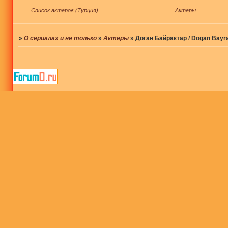
Список актеров (Турция)
Актеры
»
О сериалах и не только
»
Актеры
»
Доган Байрактар / Dogan Bayra