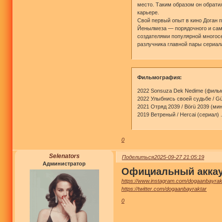
место. Таким образом он обрати
карьере.
Свой первый опыт в кино Доган п
Йенылмеза — порядочного и само
создателями популярной многосе
разлучника главной пары сериал
Фильмография:
2022 Sonsuza Dek Nedime (фильм)
2022 Улыбнись своей судьбе / Gül
2021 Отряд 2039 / Börü 2039 (мин
2019 Ветреный / Hercai (сериал) .
0
Selenators
Поделиться
2025-09-27 21:05:19
Администратор
Официальный акка
https://www.instagram.com/dogaanbayrak
https://twitter.com/dogaanbayraktar
0