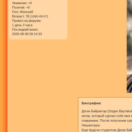
Уважение:
+0
Позитив:
+0
Пол:
Женский
Возраст:
35
[1990-09-07]
Провел на форуме:
1 день 3 часа
Последний визит:
2026-08-06 00:14:33
Биография:
Доган Байрактар (Dogan Bayrakta
актер, который сделал себе имя 
плаванием. После получения сре
Нишанташи.
Еще будучи студентом Доган Бай