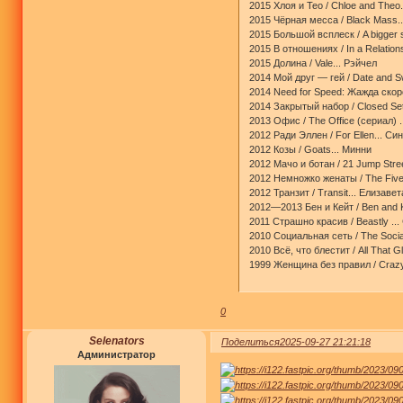
2015 Хлоя и Тео / Chloe and Theo.
2015 Чёрная месса / Black Mass..
2015 Большой всплеск / A bigger 
2015 В отношениях / In a Relations
2015 Долина / Vale... Рэйчел
2014 Мой друг — гей / Date and Sw
2014 Need for Speed: Жажда скоро
2014 Закрытый набор / Closed Set
2013 Офис / The Office (сериал) .
2012 Ради Эллен / For Ellen... Си
2012 Козы / Goats... Минни
2012 Мачо и ботан / 21 Jump Stree
2012 Немножко женаты / The Five
2012 Транзит / Transit... Елизавет
2012—2013 Бен и Кейт / Ben and K
2011 Страшно красив / Beastly ..
2010 Социальная сеть / The Socia
2010 Всё, что блестит / All That G
1999 Женщина без правил / Crazy
0
Selenators
Поделиться
2025-09-27 21:21:18
Администратор