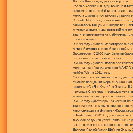
Джесси Джонсон, и двух сестёр по мат
Росла в Аспене и в Вуди Крике, в штат
раннем возрасте ей был поставлен диа
меняла школы и по-прежнему принимает
School в Монтерее, проучившись там о
занималась танцами. В возрасте 12 ле
другими детьми знаменитостей для жур
значительное время на съёмочных пло
средней школы.
В 1999 году Джонсон дебютировала в ф
дочерей вместе со своей реальной ма
Бандерасом. В 2006 году была выбрана
поколения» за всю его историю.
В 2006 году Джонсон подписала контрак
моделью для бренда джинсов MANGO в 2
лейбла Wish в 2011 году.
Окончив старшую школу она подписала 
фильме Дэвида Финчера «Социальная с
в фильме Со Янг Ким «Для Эллен». В 
Николаса Столлера «Немножко женаты»
исполнила главную роль в фильме Крис
В 2012 году Дакота прошла кастинг на
телевидении. Шоу было отменено после
кино, снявшись в фильме «Жажда скор
«Цимбелин». В 2013 году исполнила р
Джонсон получила успех, снявшись в 
вышедшей в прокат в феврале 2015 год
Даниэль Панабэйкер и Шейлин Вудли. О