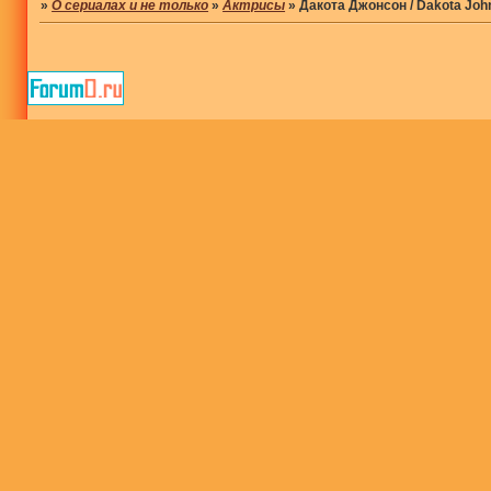
»
О сериалах и не только
»
Актрисы
»
Дакота Джонсон / Dakota Jo