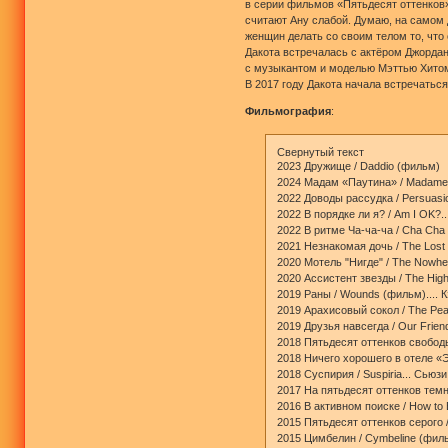
в серии фильмов «Пятьдесят оттенков»
считают Ану слабой. Думаю, на самом д
женщин делать со своим телом то, что 
Дакота встречалась с актёром Джордан
с музыкантом и моделью Мэттью Хитом,
В 2017 году Дакота начала встречаться
Фильмография
:
Свернутый текст
2023 Дружище / Daddio (фильм)
2024 Мадам «Паутина» / Madame
2022 Доводы рассудка / Persuasion
2022 В порядке ли я? / Am I OK?..
2022 В ритме Ча-ча-ча / Cha Cha 
2021 Незнакомая дочь / The Lost 
2020 Мотель "Нигде" / The Nowhere
2020 Ассистент звезды / The High
2019 Раны / Wounds (фильм).... 
2019 Арахисовый сокол / The Pean
2019 Друзья навсегда / Our Friend
2018 Пятьдесят оттенков свободы 
2018 Ничего хорошего в отеле «Э
2018 Суспирия / Suspiria... Сьюз
2017 На пятьдесят оттенков темне
2016 В активном поиске / How to 
2015 Пятьдесят оттенков серого /
2015 Цимбелин / Cymbeline (филь