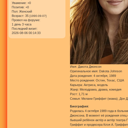
Уважение:
+0
Позитив:
+0
Пол:
Женский
Возраст:
35
[1990-09-07]
Провел на форуме:
1 день 3 часа
Последний визит:
2026-08-06 00:14:33
Имя: Дакота Джонсон
Оригинальное имя: Dakota Johnson
Дата рождения: 4 октября, 1989
Место рождения: Остин, Техас, США
Карьера: Актриса, модель
Жанр: Мелодрама, драма, комедия
Рост: 1,71 м
Семья: Мелани Гриффит (мама), Дон Д
Биография
:
Родилась 4 октября 1989 года в больн
Джонсона. В момент её рождения отец 
бывший ребёнок-актёр и актёр театра 
Гриффит и продюсера Клэя А. Гриффита