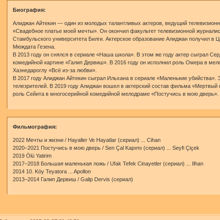
Биография:
Алиджан Айтекин — один из молодых талантливых актеров, ведущий телевизион
«Свадебное платье моей мечты». Он окончил факультет телевизионной журнали
Стамбульского университета Билги. Актерское образование Алиджан получил в Ц
Мюждата Гезена.
В 2013 году он снялся в сериале «Наша школа». В этом же году актер сыграл Се
комедийной картине «Галип Дервиш». В 2016 году он исполнил роль Омера в ме
Хазнедароглу «Всё из-за любви».
В 2017 году Алиджан Айтекин сыграл Ильхана в сериале «Маленькие убийства». 
телезрителей. В 2019 году Алиджан вошел в актерский состав фильма «Мертвый в
роль Сейита в многосерийной комедийной мелодраме «Постучись в мою дверь».
Фильмография:
2022 Мечты и жизни / Hayaller Ve Hayatlar (сериал) ... Cihan
2020–2021 Постучись в мою дверь / Sen Çal Kapımı (сериал) ... Seyfi Çiçek
2019 Ölü Yatirim
2017–2018 Большая маленькая ложь / Ufak Tefek Cinayetler (сериал) ... Ilhan
2014 10. Köy Teyatora ... Apollon
2013–2014 Галип Дервиш / Galip Dervis (сериал)
0