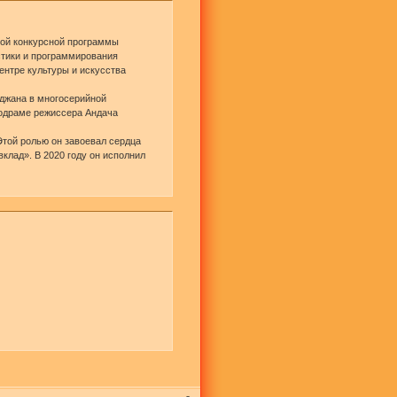
ной конкурсной программы
стики и программирования
ентре культуры и искусства
рджана в многосерийной
лодраме режиссера Андача
Этой ролью он завоевал сердца
клад». В 2020 году он исполнил