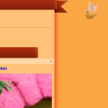
1
ekin