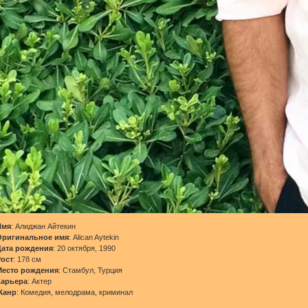
Имя
: Алиджан Айтекин
Оригинальное имя
: Alican Aytekin
Дата рождения
: 20 октября, 1990
Рост
: 178 см
Место рождения
: Стамбул, Турция
Карьера
: Актер
Жанр
: Комедия, мелодрама, криминал