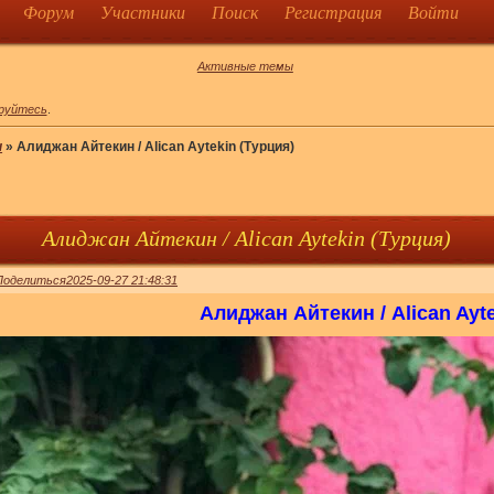
Форум
Участники
Поиск
Регистрация
Войти
Активные темы
руйтесь
.
ы
»
Алиджан Айтекин / Alican Aytekin (Турция)
Алиджан Айтекин / Alican Aytekin (Турция)
Поделиться
2025-09-27 21:48:31
Алиджан Айтекин / Alican Ayt