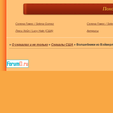
Пох
Селена Гомес / Selena Gomez
Селена Гомес / Sel
Люси Хейл / Lucy Hale (США)
Актрисы
»
О сериалах и не только
»
Сериалы США
»
Волшебники из Вэйверли 