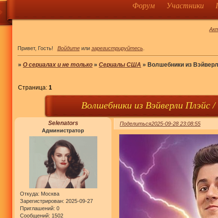
Форум
Участники
Ак
Привет, Гость!
Войдите
или
зарегистрируйтесь
.
»
О сериалах и не только
»
Сериалы США
»
Волшебники из Вэйверли 
Страница:
1
Волшебники из Вэйверли Плэйс / 
Selenators
Поделиться
2025-09-28 23:08:55
Администратор
Откуда:
Москва
Зарегистрирован
: 2025-09-27
Приглашений:
0
Сообщений:
1502