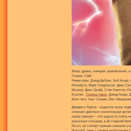
Жанр: драма, комедия, приключения, 
Страна: США
Режиссёры: Дэвид ДеЛуис, Боб Коэрр, 
Регалбуто, Марк Сендроуски, Джин Саг
Музыка: Джон Эдэйр, Стив Хэмптон, Р
В ролях:
Селена Гомес
, Дэвид Генри,
Билл Чотт, Грегг Салкин, Йен Эберкром
Джерри и Тереза – родители троих подр
отличает довольно значительная детал
ковер-самолет – эти задачи по плечу 
курьезные ситуации, а её старший бра
Руссо, не считает нужным слишком утр
Пожалуй, даже с такими необычными сп