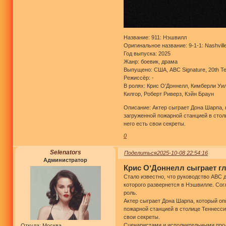
Название: 911: Нэшвилл
Оригинальное название: 9-1-1: Nashvill
Год выпуска: 2025
Жанр: боевик, драма
Выпущено: США, ABC Signature, 20th Tel
Режиссёр: -
В ролях: Крис О’Доннелл, Кимберли Уи
Килгор, Роберт Риверз, Кэйн Браун
Описание: Актер сыграет Дона Шарпа,
загруженной пожарной станцией в сто
него есть свои секреты.
0
Selenators
Поделиться
2025-10-08 22:54:16
Администратор
Крис ОʼДоннелл сыграет г
Стало известно, что руководство ABC 
которого развернется в Нэшвилле. Сог
роль.
Актер сыграет Дона Шарпа, который о
пожарной станцией в столице Теннесс
свои секреты.
Сценаристами и исполнительными про
Откуда:
Москва