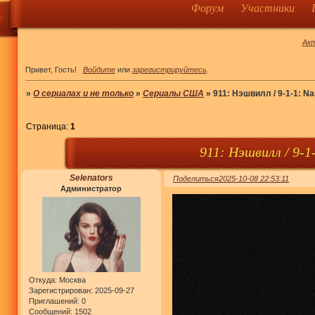
Форум
Участники
Ак
Привет, Гость!
Войдите
или
зарегистрируйтесь
.
»
О сериалах и не только
»
Сериалы США
»
911: Нэшвилл / 9-1-1: Nas
Страница:
1
911: Нэшвилл / 9-1-
Selenators
Поделиться
2025-10-08 22:53:11
Администратор
Откуда:
Москва
Зарегистрирован
: 2025-09-27
Приглашений:
0
Сообщений:
1502