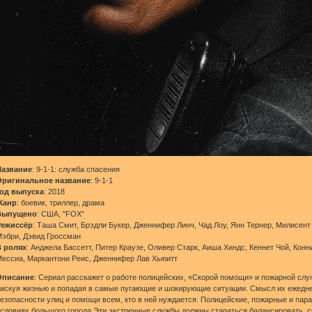
Название
: 9-1-1: служба спасения
Оригинальное название
: 9-1-1
Год выпуска
: 2018
Жанр
: боевик, триллер, драма
Выпущено
: США, "FOX"
Режиссёр
: Таша Смит, Брэдли Букер, Дженнифер Линч, Чад Лоу, Янн Тернер, Милисент 
эбри, Дэвид Гроссман
В ролях
: Анджела Бассетт, Питер Краузе, Оливер Старк, Аиша Хиндс, Кеннет Чой, Кон
ессиа, Маркантони Реис, Дженнифер Лав Хьюитт
Описание
: Сериал расскажет о работе полицейских, «Скорой помощи» и пожарной служ
искуя жизнью и попадая в самые пугающие и шокирующие ситуации. Смысл их ежедне
езопасности улиц и помощи всем, кто в ней нуждается. Полицейские, пожарные и пара
словиях большого города.Эти экстренные службы должны стараться балансировать, сп