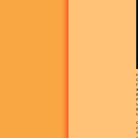
М
М
р
б
у