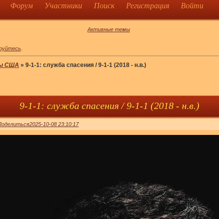
Форум
Участники
Поиск
Регистрация
Войти
Активные темы
руйтесь
.
ы США
»
9-1-1: служба спасения / 9-1-1 (2018 - н.в.)
9-1-1: служба спасения / 9-1-1 (2018 - н.в.)
Поделиться
2025-10-08 23:10:17