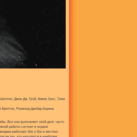
Шелтон, Джон Дж. Грэй, Кевин Хукс, Тина
ни Бриттон, Рокмонд Данбар,Корина
бы. Все они выполняют свой долг, часто
вной работы состоит в охране
медики работают бок о бок в жестких
асая тех, кто находится в наиболее