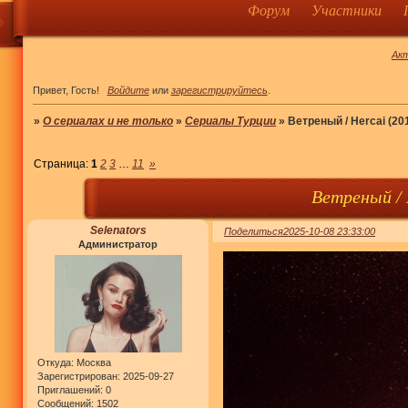
Форум
Участники
Ак
Привет, Гость!
Войдите
или
зарегистрируйтесь
.
»
О сериалах и не только
»
Сериалы Турции
»
Ветреный / Hercai (20
Страница:
1
2
3
…
11
»
Ветреный / 
Selenators
Поделиться
2025-10-08 23:33:00
Администратор
Откуда:
Москва
Зарегистрирован
: 2025-09-27
Приглашений:
0
Сообщений:
1502