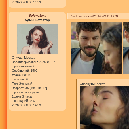
2026-08-06 00:14:33
Selenators
Поделиться
2025-10-09 11:19:34
Администратор
Откуда:
Москва
Зарегистрирован
: 2025-09-27
Приглашений:
0
Сообщений:
1502
Уважение:
+0
Позитив:
+0
Пол:
Женский
Свернутый текст
Возраст:
35
[1990-09-07]
Провел на форуме:
1 день 3 часа
Последний визит:
2026-08-06 00:14:33