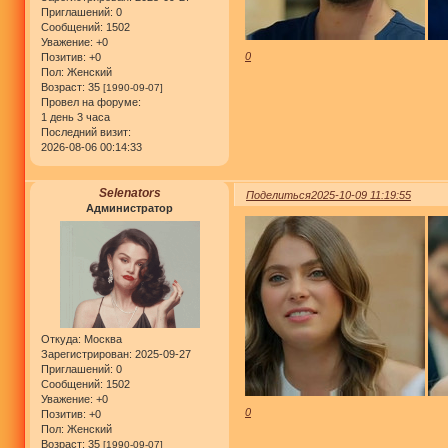
Приглашений:
0
Сообщений:
1502
Уважение:
+0
0
Позитив:
+0
Пол:
Женский
Возраст:
35
[1990-09-07]
Провел на форуме:
1 день 3 часа
Последний визит:
2026-08-06 00:14:33
Selenators
Поделиться
2025-10-09 11:19:55
Администратор
Откуда:
Москва
Зарегистрирован
: 2025-09-27
Приглашений:
0
Сообщений:
1502
Уважение:
+0
0
Позитив:
+0
Пол:
Женский
Возраст:
35
[1990-09-07]