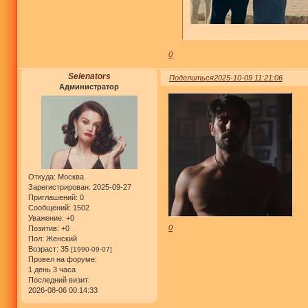
0
Selenators
Поделиться
2025-10-09 11:21:06
Администратор
Откуда:
Москва
Зарегистрирован
: 2025-09-27
Приглашений:
0
Сообщений:
1502
Уважение:
+0
0
Позитив:
+0
Пол:
Женский
Возраст:
35
[1990-09-07]
Провел на форуме:
1 день 3 часа
Последний визит:
2026-08-06 00:14:33