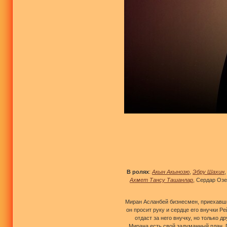
В ролях
:
Акын Акынозю
,
Эбру Шахин
Ахмет Тансу Ташанлар
, Сердар Оз
Миран Асланбей бизнесмен, приехавши
он просит руку и сердце его внучки Р
отдаст за него внучку, но только д
Мирана есть свой задуманный план. 