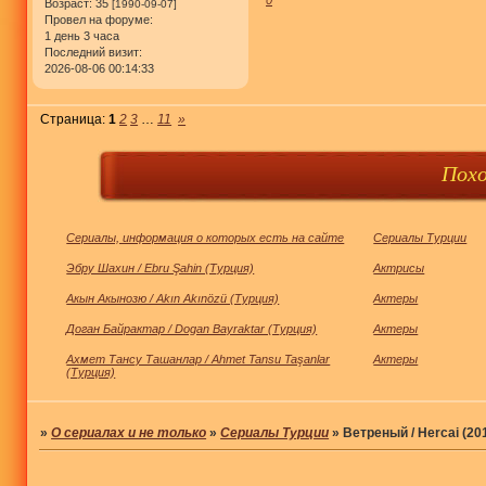
Возраст:
35
[1990-09-07]
Провел на форуме:
1 день 3 часа
Последний визит:
2026-08-06 00:14:33
Страница:
1
2
3
…
11
»
Пох
Сериалы, информация о которых есть на сайте
Сериалы Турции
Эбру Шахин / Ebru Şahin (Турция)
Актрисы
Акын Акынозю / Akın Akınözü (Турция)
Актеры
Доган Байрактар / Dogan Bayraktar (Турция)
Актеры
Ахмет Тансу Ташанлар / Ahmet Tansu Taşanlar
Актеры
(Турция)
»
О сериалах и не только
»
Сериалы Турции
»
Ветреный / Hercai (20