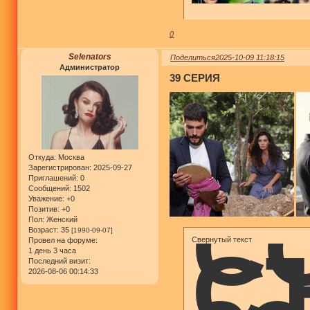
0
Selenators
Поделиться
2025-10-09 11:18:15
Администратор
39 СЕРИЯ
Откуда:
Москва
Зарегистрирован
: 2025-09-27
Приглашений:
0
Сообщений:
1502
С
Уважение:
+0
Позитив:
+0
Пол:
Женский
Возраст:
35
[1990-09-07]
Свернутый текст
С
Провел на форуме:
1 день 3 часа
Последний визит:
2026-08-06 00:14:33